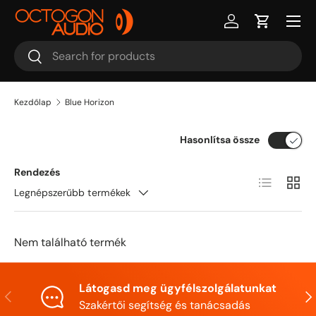
Ugrás a tartalomra
Belépés
Kosár
Keresés
Keresés
Kezdőlap
Blue Horizon
Hasonlítsa össze
Rendezés
Lista
Rács
Legnépszerűbb termékek
Nem található termék
Látogasd meg ügyfélszolgálatunkat
Előző
Köv
Szakértői segítség és tanácsadás